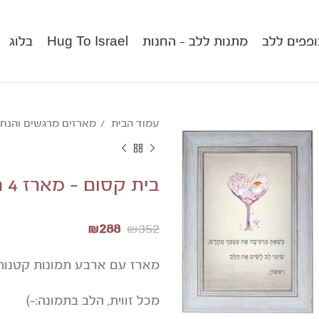
פפים ללב
מתנות ללב – החנות
Hug To Israel
בלוג
עמוד הבית
מארזים מרגשים והנח
בית קסום – מארז 4 תמונות השראה ללב
₪
288
₪
352
מארז עם ארבע תמונות קטנות 
מכל זווית, הלב בתמונה:-)