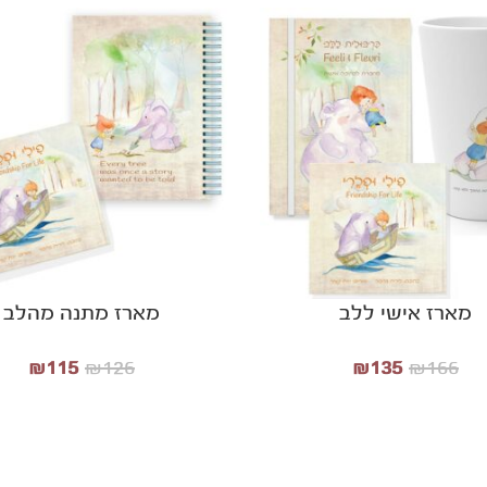
הוספה לסל
מארז אישי ללב
מארז מתנה מהלב
₪
115
₪
126
₪
135
₪
166