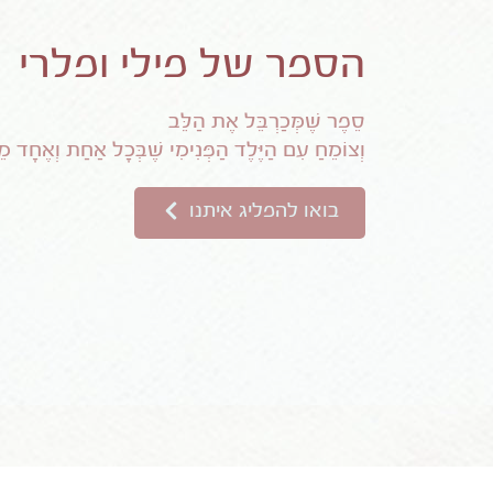
הספר של פילי ופלרי
סֵפֶר שֶׁמְּכַרְבֵּל אֶת הַלֵּב
וְצוֹמֵחַ עִם הַיֶּלֶד הַפְּנִימִי שֶׁבְּכָל אַחַת וְאֶחָד מֵא
בואו להפליג איתנו