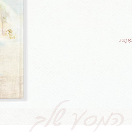
ִתָּנוּ.
המסע שלך