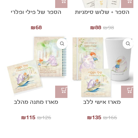
הספר + שלוש סימניות
הספר של פילי ופלרי
₪
68
₪
88
₪
98
מארז אישי ללב
מארז מתנה מהלב
₪
115
₪
126
₪
135
₪
166