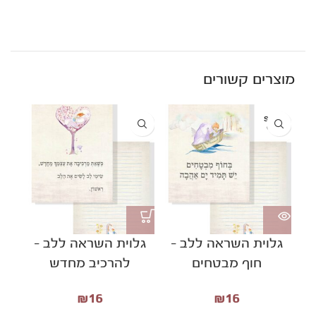
מוצרים קשורים
SOLD
OUT
גלוית השראה ללב –
גלוית השראה ללב –
גל
חוף מבטחים
להרכיב מחדש
ל
₪
16
₪
16