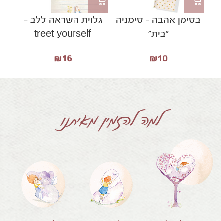
בסימן אהבה – סימניה
גלוית השראה ללב –
גל
״בית״
treet yourself
₪
16
₪
10
למה להזמין מאיתנו