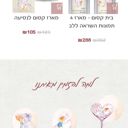
בית קסום – מארז 4
מארז קסום לנסיעה
מא
תמונות השראה ללב
₪
105
₪
123
₪
288
₪
352
למה להזמין מאיתנו