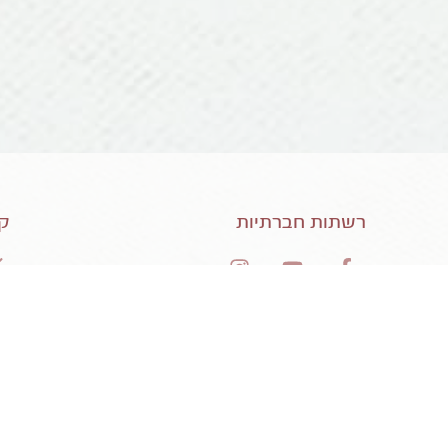
רשתות חברתיות
קי
עיצוב האתר: יונת קציר |תכנים: לירית גרובר |
בנייה: מאסטר סייט