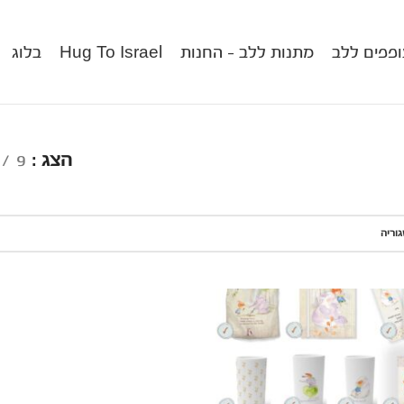
פפים ללב
מתנות ללב – החנות
Hug To Israel
בלוג
הצג
9
וריה