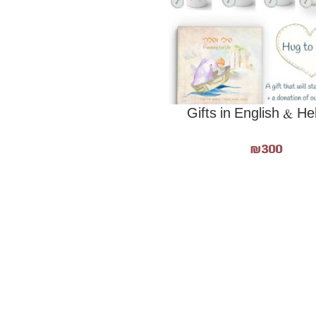
Gifts in English & H
₪
300