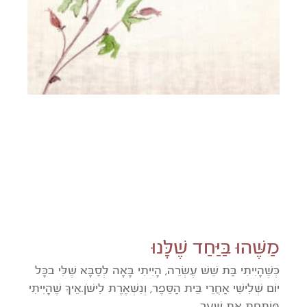
מַשֶּׁהוּ בַּיַּחַד שֶׁלָּנוּ
כְּשֶׁהָיִיתִי בַּת שֵׁשׁ עֶשְׂרֵה, הָיִיתִי בָּאָה לְסַבָּא שֶׁלִּי בכָּל
יוֹם שְׁלִישִׁי אַחֲרֵי בֵּית הַסֵּפֶר, וְנִשְׁאֶרֶת לִישֹׁן.אֵיךְ שֶׁהָיִיתִי
פּוֹתַחַת אֶת שַׁעַר