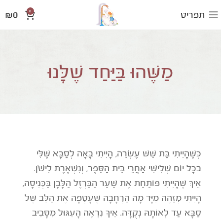
0
₪
0
תפריט
מַשֶּׁהוּ בַּיַּחַד שֶׁלָּנוּ
כְּשֶׁהָיִיתִי בַּת שֵׁשׁ עֶשְׂרֵה, הָיִיתִי בָּאָה לְסַבָּא שֶׁלִּי
בכָּל יוֹם שְׁלִישִׁי אַחֲרֵי בֵּית הַסֵּפֶר, וְנִשְׁאֶרֶת לִישֹׁן.
אֵיךְ שֶׁהָיִיתִי פּוֹתַחַת אֶת שַׁעַר הַבַּרְזֶל הַלָּבָן בַּכְּנִיסָה,
הָיִיתִי מְזַהֶה מִיָּד מָה הַרְחָבָה שֶׁעָטְפָה אֶת הַלֵּב שֶׁל
סַבָּא עַד לְאוֹתָהּ נְקֻדָּה. אֵיךְ נִרְאֶה הָעִגּוּל מִסָּבִיב