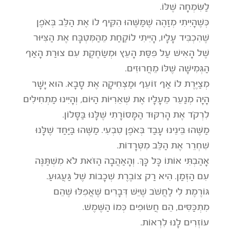
לַשִּׂמְחָה שֶׁלּוֹ.
כְּשֶׁהָיִיתִי מְזַהֶה שֶׁמַּשֶּׁהוּ הִקִּיף לוֹ אֶת הַלֵּב בְּאֹפֶן
שֶׁהִכְבִּיד עָלָיו, הָיִיתִי לוֹקַחַת מֵהַמִּטְבָּח אֶת הַצִּיּוּר
שֶׁל הָאִישׁ עַל פִּסַּת הָעֵץ וּמְשַׂחֶקֶת עִם צוּרַת הָאַף
הַגְּמִישָׁה שֶׁלּוֹ מֵחֲרוּזִים.
מְצַיֶּרֶת לוֹ אַף זוֹעֵף וּמַצְחִיקָה אֶת סָבָא. הוּא יָשָׁר
הָיָה מְנַעֵר מֵעָלָיו אֶת שְׁאֵרִיּוֹת הַיּוֹם, וְהָיִינוּ מַתְחִילִים
לִרְקֹד אֶת הָרִקּוּד הַמָּסוֹרָתִי שֶׁלָּנוּ בַּסָּלוֹן.
מַשֶּׁהוּ בֵּינֵינוּ עָבַד בְּאֹפֶן טִבְעִי. מַשֶּׁהוּ בַּיַּחַד שֶׁלָּנוּ
שִׁחְרֵר אֶת הַלֵּב מִטְּרָדוֹת.
אָהַבְתִּי אוֹתוֹ כָּל כָּךְ. וְהָאַהֲבָה הַזֹּאת לֹא מִשְׁתַּנֶּה
עִם הַזְּמַן. הִיא רַק צוֹבֶרֶת שְׁכָבוֹת שֶׁל גַּעֲגוּעַ.
גּוֹרֶמֶת לִי לַחֲשֹׁב שֶׁיֵּשׁ דְּבָרִים שֶׁאֲפִלּוּ שֶׁהֵם
מִתְכַּסִּים, הֵם חֲשׂוּפִים כְּמוֹ הַשֶּׁמֶשׁ.
עוֹזְרִים לָנוּ לִרְאוֹת.